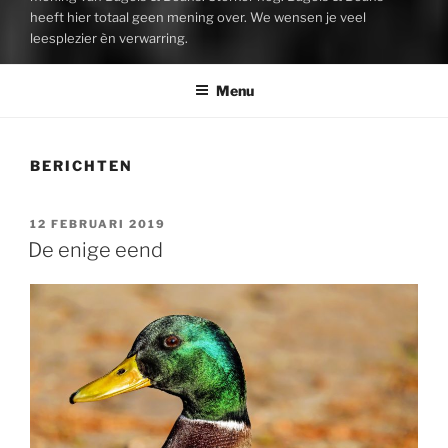
heeft hier totaal geen mening over. We wensen je veel
leesplezier èn verwarring.
Menu
BERICHTEN
GEPLAATST
12 FEBRUARI 2019
OP
De enige eend