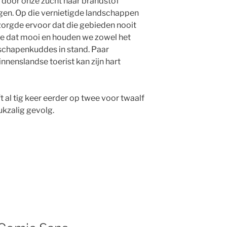
door onze zucht naar brandstof
gen. Op die vernietigde landschappen
 zorgde ervo
or dat die gebieden nooit
we dat mooi en houden we zowel het
schapenkuddes in stand. Paar
nnenslandse toerist kan zijn hart
t al tig keer eerder op twee voor twaalf
ukzalig gevolg.