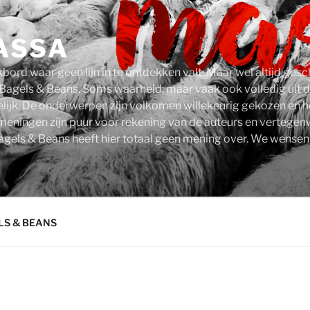
ASSA
kbord waar geen lijn in te ontdekken valt. Maar wel altijd ge
 Bagels & Beans. Soms waarheid, maar vaak ook volledig uit d
kelijk. De onderwerpen zijn volkomen willekeurig gekozen en
 meningen zijn puur voor rekening van de auteurs en vertege
agels & Beans heeft hier totaal geen mening over. We wensen j
LS & BEANS