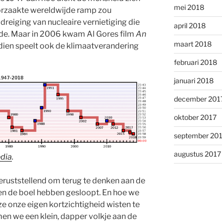
mei 2018
oorzaakte wereldwijde ramp zou
dreiging van nucleaire vernietiging die
april 2018
lde. Maar in 2006 kwam Al Gores film
An
maart 2018
sdien speelt ook de klimaatverandering
februari 2018
januari 2018
december 201
oktober 2017
september 20
augustus 2017
dia
.
eruststellend om terug te denken aan de
len de boel hebben gesloopt. En hoe we
ze onze eigen kortzichtigheid wisten te
men we ee
n klein, da
pper volkje aan de