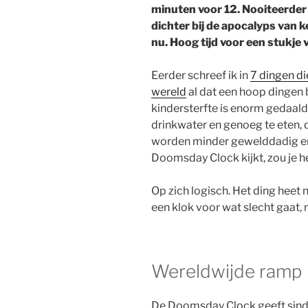
minuten voor 12. N
ooit
e
erd
er
dichter bij de apocalyps van
nu. Hoog tijd voor een stukje v
Eerder schreef ik in
7 dingen di
wereld
al dat een hoop dingen
kindersterfte is enorm gedaa
drinkwater en genoeg te eten,
worden minder gewelddadig en
Doomsday Clock kijkt, zou je he
Op zich logisch. Het ding heet 
een klok voor wat slecht gaat, 
Wereldwijde ramp
De Doomsday Clock geeft sinds