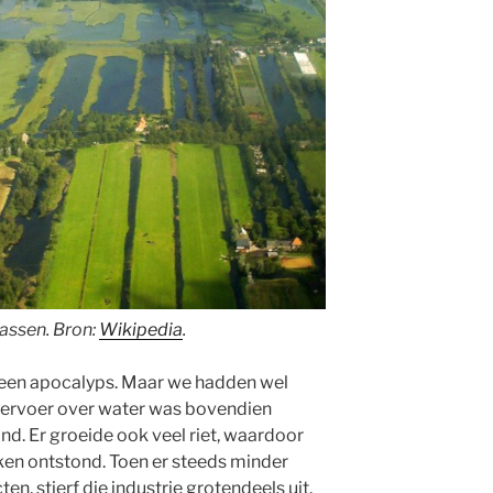
assen. Bron:
Wikipedia
.
 een apocalyps. Maar we hadden wel
vervoer over water was bovendien
and. Er groeide ook veel riet, waardoor
kken ontstond. Toen er steeds minder
n, stierf die industrie grotendeels uit.