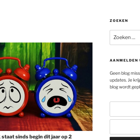
ZOEKEN
Zoeken
naar:
AANMELDEN 
Geen blog misse
updates. Je krij
blog wordt gepla
taat sinds begin dit jaa
r op 2