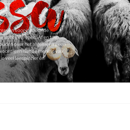
schreven voor en door de
e lucht gegrepen. Af en toe
 houden over het algemeen geen
nwoordigen niet de mening van
e veel leesplezier èn