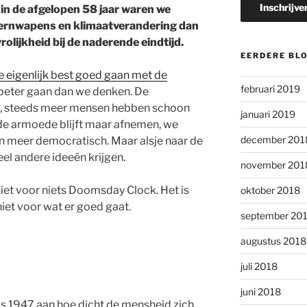
 in de afgelop
en 58 jaar waren we
 kernwapens en klimaatverandering dan
rolijkheid bij de nader
ende eindtijd.
EERDERE BL
e eig
enlijk best goed gaan met de
februari 2019
 beter gaan dan we denken. De
ld, steeds meer mensen hebben schoon
januari 2019
 de armoede blijft maar afnemen, we
december 201
 meer democratisch. Maar als
je naar de
el andere ideeën krijgen.
november 201
niet voor niets Doomsday Clock. Het is
oktober 2018
niet voor wat er goed gaat.
september 20
augustus 2018
juli 2018
juni 2018
 1947 aan hoe dicht de mensheid zich