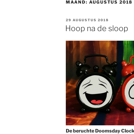
MAAND:
AUGUSTUS 2018
GEPLAATST
29 AUGUSTUS 2018
OP
Hoop na de sloop
De
be
ruchte Doomsday Clock s