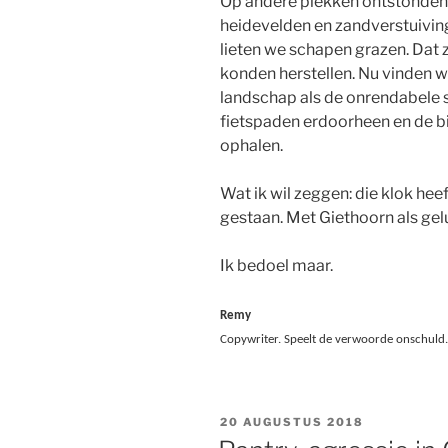
Op andere plekken ontstonden 
heidevelden en zandverstuivin
lieten we schapen grazen. Dat
konden herstellen. Nu vinden 
landschap als de onrendabele 
fietspaden erdoorheen en de bi
ophalen.
Wat ik wil zeggen: die klok heef
gestaan. Met Giethoorn als gel
Ik bedoel maar.
Remy
Copywriter.
Speelt de verwoorde onschuld.
GEPLAATST
20 AUGUSTUS 2018
OP