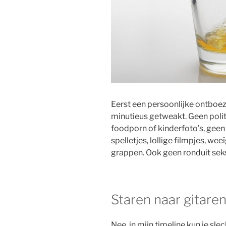
Eerst een persoonlijke ontboe
minutieus getweakt. Geen polit
foodporn of kinderfoto’s, geen 
spelletjes, lollige filmpjes, we
grappen. Ook geen ronduit sek
Staren naar gitare
Nee, in mijn timeline kun je sle