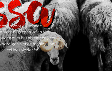
schreven voor en door de
e lucht gegrepen. Af en toe
 houden over het algemeen geen
nwoordigen niet de mening van
e veel leesplezier èn