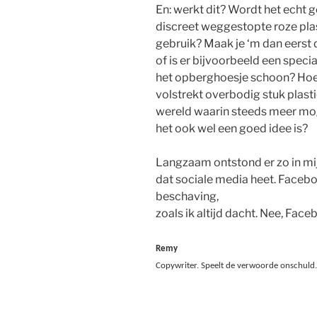
En: werkt dit? Wordt het echt g
discreet weggestopte roze pla
gebruik? Maak je ‘m dan eerst 
of is er bijvoorbeeld een spec
het opberghoesje schoon? Hoe v
volstrekt overbodig stuk plast
wereld waarin steeds meer moge
het ook wel een goed idee is?
Langzaam ontstond er zo in mi
dat sociale media heet. Faceboo
beschaving,
zoals ik altijd dacht. Nee, Face
Remy
Copywriter.
Speelt de verwoorde onschuld.