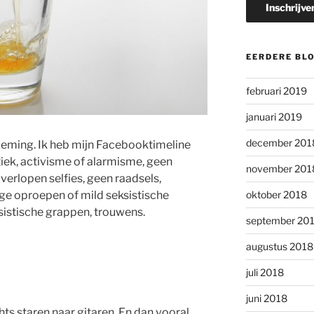
EERDERE BL
februari 2019
januari 2019
december 201
zeming. Ik heb mijn Facebooktimeline
iek, activisme of alarmisme, geen
november 201
verlopen selfies, geen raadsels,
eïge oproepen of mild seksistische
oktober 2018
sistische grappen, trouwens.
september 20
augustus 2018
n
juli 2018
juni 2018
chts staren naar gitaren. En dan vooral