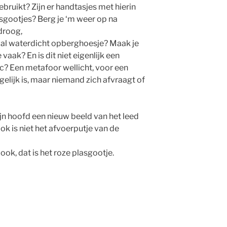
ebruikt? Zijn er handtasjes met hierin
sgootjes? Berg je ‘m weer op na
droog,
iaal waterdicht opberghoesje? Maak je
aak? En is dit niet eigenlijk een
ic? Een metafoor wellicht, voor een
lijk is, maar niemand zich afvraagt of
jn hoofd een nieuw beeld van het leed
k is niet het afvoerputje van de
book, dat is het roze plasgootje.