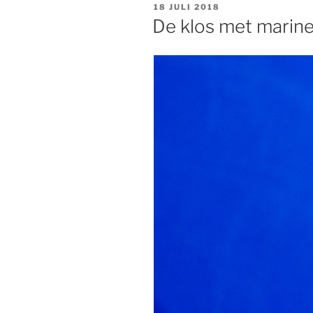
GEPLAATST
18 JULI 2018
OP
De klos met marin