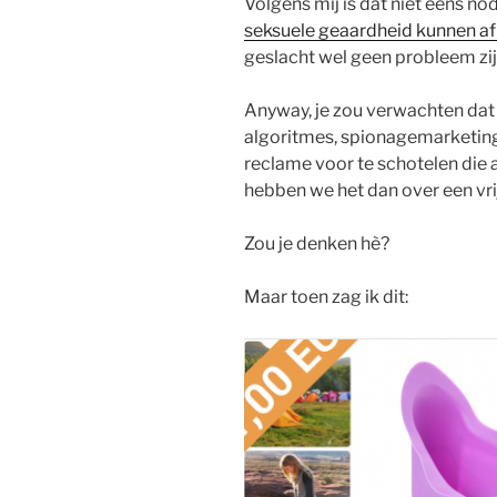
Volgens mij is dat niet eens nod
seksuele geaardheid kunnen af
geslacht wel geen probleem zij
Anyway, je zou verwachten dat
algoritmes, spionagemarketing e
reclame voor te schotelen die aa
hebben we het dan over een vr
Zou je denken hè?
Maar toen zag ik dit: