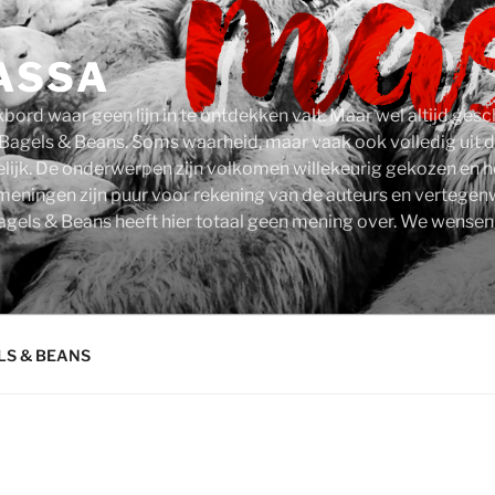
ASSA
kbord waar geen lijn in te ontdekken valt. Maar wel altijd ge
 Bagels & Beans. Soms waarheid, maar vaak ook volledig uit d
kelijk. De onderwerpen zijn volkomen willekeurig gekozen en
 meningen zijn puur voor rekening van de auteurs en vertege
agels & Beans heeft hier totaal geen mening over. We wensen j
LS & BEANS