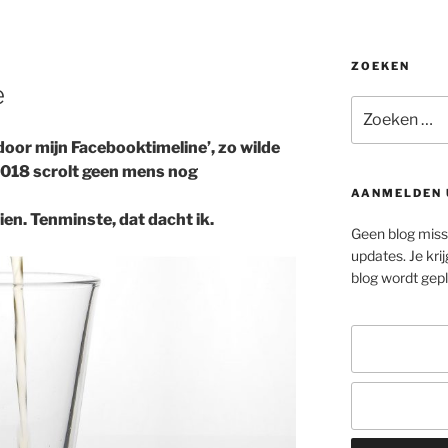
ZOEKEN
e
Zoeken
naar:
oor mijn Facebooktimeline’, zo wilde
 2018 scrolt geen mens nog
AANMELDEN 
ien. Tenminste, dat dacht ik.
Geen blog misse
updates. Je krij
blog wordt gepla