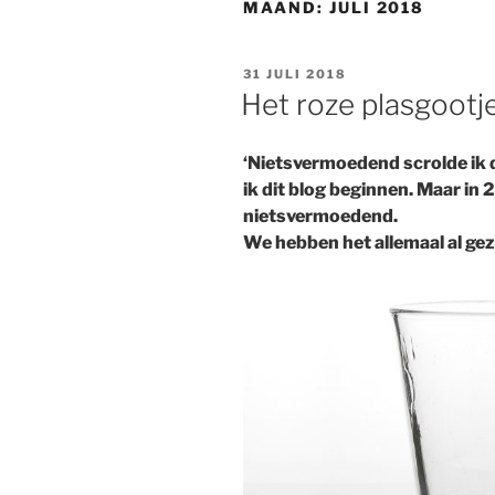
MAAND:
JULI 2018
GEPLAATST
31 JULI 2018
OP
Het roze plasgootj
‘Nietsvermoedend scrolde ik d
ik dit blog beginnen. Maar in
nietsvermoedend.
We hebben het allemaal al gez