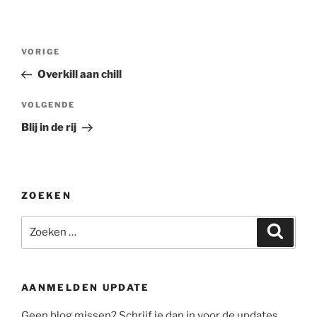
Bericht
Vorig
VORIGE
navigatie
bericht
Overkill aan chill
Volgend
VOLGENDE
bericht
Blij in de rij
ZOEKEN
Zoeken
Zoeke
naar:
AANMELDEN UPDATE
Geen blog missen? Schrijf je dan in voor de updates.